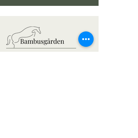
Hillerødvejen 81-83
3480 Fredensborg
© Bambusgården - All rights reserved
2024
Om Bambusgården
Om Gården
Faciliteter
Islænderstutteri