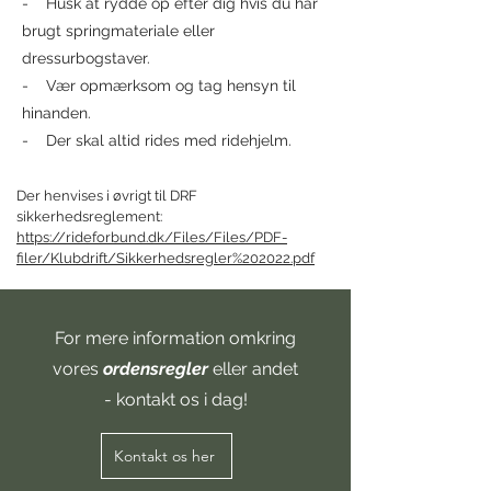
- Husk at rydde op efter dig hvis du har
brugt springmateriale eller
dressurbogstaver.
- Vær opmærksom og tag hensyn til
hinanden.
- Der skal altid rides med ridehjelm.
Der henvises i øvrigt til DRF
sikkerhedsreglement:
https://rideforbund.dk/Files/Files/PDF-
filer/Klubdrift/Sikkerhedsregler%202022.pdf
For mere information omkring
vores
ordensregler
eller andet
- kontakt os i dag!
Kontakt os her