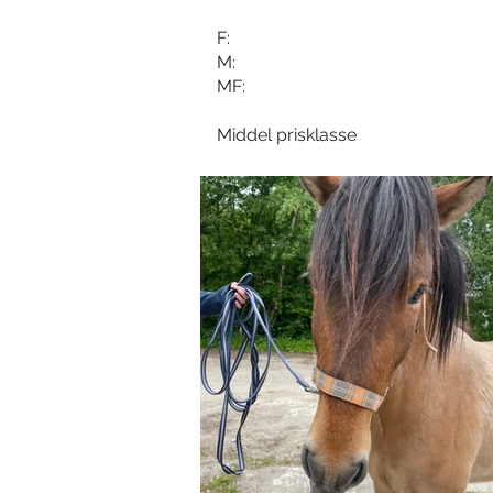
F:
M:
MF:
Middel prisklasse