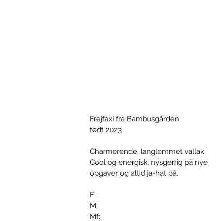
Frejfaxi fra Bambusgården
født 2023
Charmerende, langlemmet vallak.
Cool og energisk, nysgerrig på nye
opgaver og altid ja-hat på.
F:
M:
Mf: