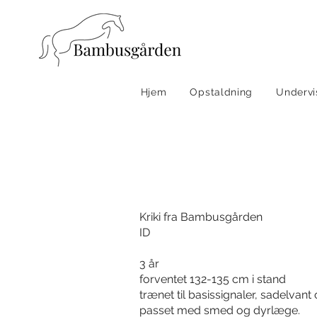
Hjem
Opstaldning
Undervi
Islæ
Kriki fra Bambusgården
ID
3 år
forventet 132-135 cm i stand
trænet til basissignaler, sadelvant
passet med smed og dyrlæge.