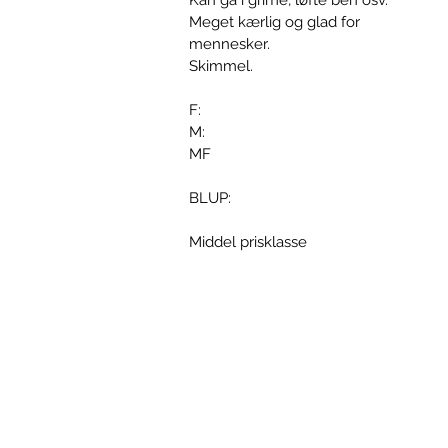
Kan gå i grime, løfte ben osv.
Meget kærlig og glad for
mennesker.
Skimmel.
F:
M:
MF
BLUP:
Middel prisklasse