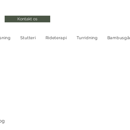
Kontakt os
sning
Stutteri
Rideterapi
Turridning
Bambusgå
nderheste til salg
 og