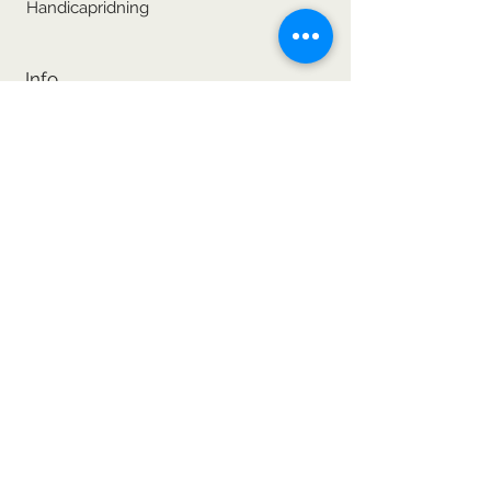
Handicapridning
Info
Prisoversigt
Opstaldningskontrakt
Vilkår og Betingelser
Privatlivspolitik
Kontakt os
Hillerødvejen 81-83
3480 Fredensborg
Tlf.:
23 60 39 89
sanne_glargaard@gmail.com